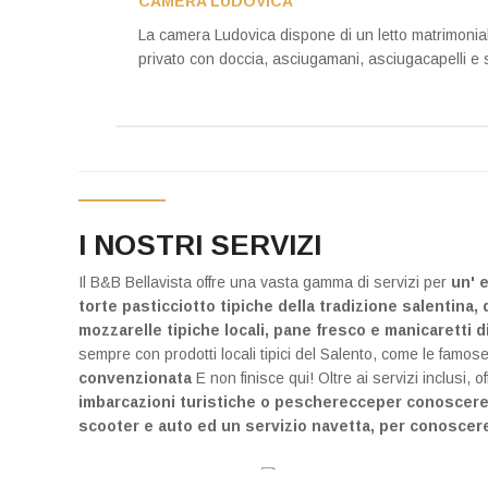
CAMERA LUDOVICA
La camera Ludovica dispone di un letto matrimonia
privato con doccia, asciugamani, asciugacapelli e se
I NOSTRI SERVIZI
Il B&B Bellavista offre una vasta gamma di servizi per
un' 
torte pasticciotto tipiche della tradizione salentina, 
mozzarelle tipiche locali, pane fresco e manicaretti 
sempre con prodotti locali tipici del Salento, come le famos
convenzionata
E non finisce qui! Oltre ai servizi inclu
imbarcazioni turistiche o pescherecceper conoscere il S
scooter e auto ed un servizio navetta, per conoscere 