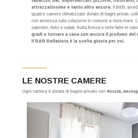
tabacchi, bar, supermercati, pizzerie, ristoranti
attrezzatissime e tanto altro ancora
. Il B&B, arre
quattro camere climatizzate dotate di bagni privati, c
con annessa sala colazione in comune a vista mare. La 
salentini, dolci e salati, frutta fresca e torte fatte in cas
gradi e tornare a casa con ancora il profumo del m
il B&B Bellavista è la scelta giusta per voi.
LE NOSTRE CAMERE
Ogni camera è dotata di bagno privato con
doccia, asciug