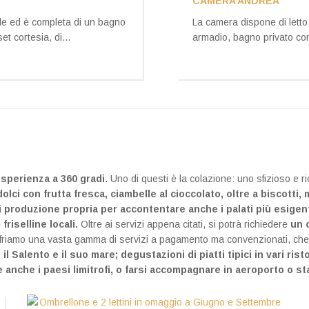
CAMERA ANDREA
le ed è completa di un bagno
La camera dispone di lett
t cortesia, di...
armadio, bagno privato con
esperienza a 360 gradi
. Uno di questi è la colazione: uno sfizioso e r
dolci con frutta fresca, ciambelle al cioccolato, oltre a biscotti
di produzione propria per accontentare anche i palati più esigen
e
friselline locali.
Oltre ai servizi appena citati, si potrà richiedere
un 
si, offriamo una vasta gamma di servizi a pagamento ma convenzionati, 
alento e il suo mare; degustazioni di piatti tipici in vari risto
anche i paesi limitrofi, o farsi accompagnare in aeroporto o st