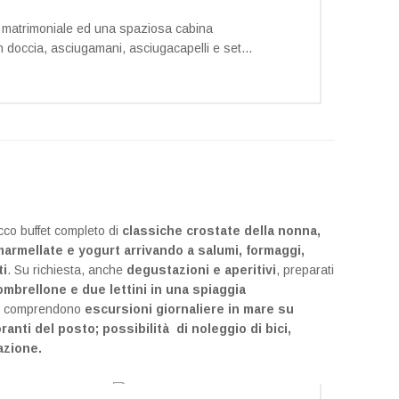
o matrimoniale ed una spaziosa cabina
 doccia, asciugamani, asciugacapelli e set...
icco buffet completo di
classiche crostate della nonna,
, marmellate e yogurt arrivando a salumi, formaggi,
ti
. Su richiesta, anche
degustazioni e aperitivi
, preparati
ombrellone e due lettini in una spiaggia
che comprendono
escursioni giornaliere in mare su
ranti del posto; possibilità di noleggio di bici,
azione.