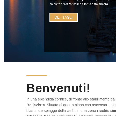
palestre attrezzatissime e tanto altro ancora.
DETTAGLI
Benvenuti!
In una splendida cornice, di fronte allo stabilimento b
Bellavista
. Situato al quarto piano con ascensore, si t
blasonate spiagge della città , in una zona
ricchissim