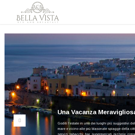
Una Vacanza Meraviglios
Goditi l'estate in uno dei luoghi più suggestivi del
mare e vicino alle più blasonate spiagge della cit
servizi: tabacchi, bar, supermercati, pizzerie, risto