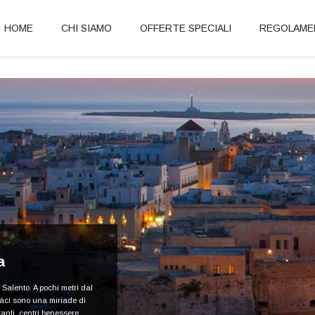
HOME
CHI SIAMO
OFFERTE SPECIALI
REGOLAME
a
 Salento. A pochi metri dal
tàci sono una miriade di
ranti, centri benessere,