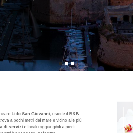
alneare
Lido San Giovanni
, risiede il
B&B
rova a pochi metri dal mare e vicino alle più
a di servizi
e locali raggiungibili a piedi: